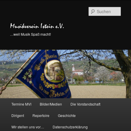
Such
Musikverein Istein e.V.
…weil Musik Spaß macht!
Hauptmenü
Termine MVI
Bilder/Medien
Die Vorstandschaft
Zum
Dirigent
Repertoire
Geschichte
Inhalt
Wir stellen uns vor…
Datenschutzerklärung
wechseln