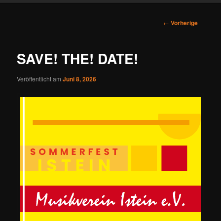
Beitrags-
←
Vorherige
Navigation
SAVE! THE! DATE!
Veröffentlicht am
Juni 8, 2026