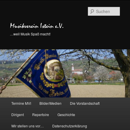
Such
Musikverein Istein e.V.
…weil Musik Spaß macht!
Hauptmenü
Termine MVI
Bilder/Medien
Die Vorstandschaft
Zum
Dirigent
Repertoire
Geschichte
Inhalt
Wir stellen uns vor…
Datenschutzerklärung
wechseln