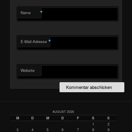
*
Name
*
E-Mail-Adresse
Website
AUGUST 2026
M
D
M
D
F
S
S
1
2
3
4
5
6
7
8
9