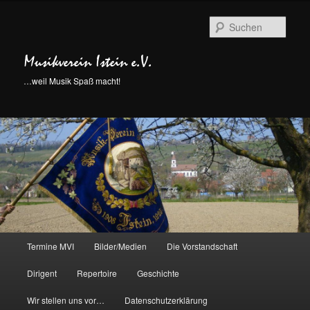
Such
Musikverein Istein e.V.
…weil Musik Spaß macht!
Hauptmenü
Termine MVI
Bilder/Medien
Die Vorstandschaft
Zum
Zum
Dirigent
Repertoire
Geschichte
Inhalt
sekundären
Wir stellen uns vor…
Datenschutzerklärung
wechseln
Inhalt